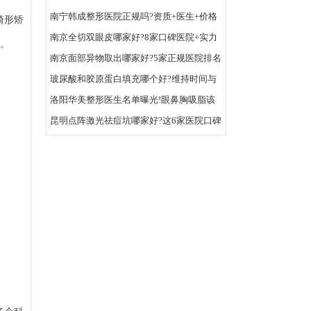
面+亲民价格实测
南宁韩成整形医院正规吗?资质+医生+价格
畸形矫
实地探访揭秘!
南京全切双眼皮哪家好?8家口碑医院+实力
。
医生名单速收藏!
南京面部异物取出哪家好?5家正规医院排名
榜整友力荐!
玻尿酸和胶原蛋白填充哪个好?维持时间与
效果全方位对比!
洛阳华美整形医生名单曝光!眼鼻胸吸脂该
找谁一次说清
昆明点阵激光祛痘坑哪家好?这6家医院口碑
爆棚附价格表!