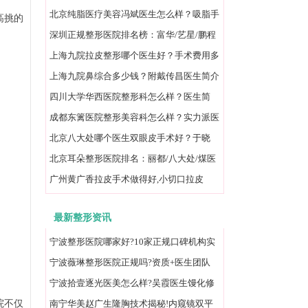
碑并存医院一览
北京纯脂医疗美容冯斌医生怎么样？吸脂手
高挑的
术价格：20000元起/单部位
深圳正规整形医院排名榜：富华/艺星/鹏程
等口碑技术好！
上海九院拉皮整形哪个医生好？手术费用多
少?价格，口碑一览
上海九院鼻综合多少钱？附戴传昌医生简介
+预约攻略及价格
四川大学华西医院整形科怎么样？医生简
介/价目表值得一看
成都东篱医院整形美容科怎么样？实力派医
院,附地址/价格表
北京八大处哪个医生双眼皮手术好？于晓
波/王太玲技术都不错
北京耳朵整形医院排名：丽都/八大处/煤医
等榜上有名
广州黄广香拉皮手术做得好,小切口拉皮
30000元起改善下垂
最新整形资讯
宁波整形医院哪家好?10家正规口碑机构实
力排名榜速看!
宁波薇琳整形医院正规吗?资质+医生团队
+口碑实测全解析
宁波拾壹逐光医美怎么样?吴霞医生馒化修
院不仅
复价格实测揭秘
南宁华美赵广生隆胸技术揭秘!内窥镜双平