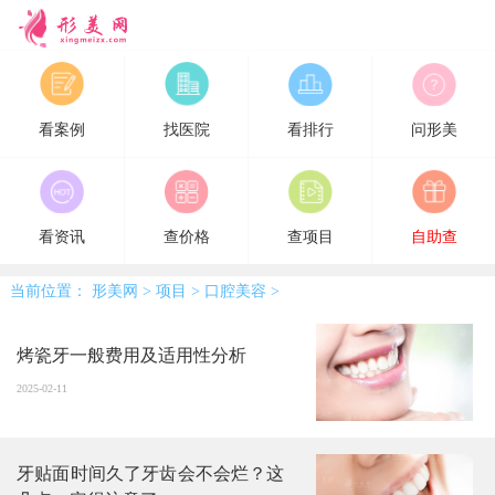
形美网
看案例
找医院
看排行
问形美
看资讯
查价格
查项目
自助查
当前位置：
形美网
>
项目
>
口腔美容
>
烤瓷牙一般费用及适用性分析
2025-02-11
牙贴面时间久了牙齿会不会烂？这