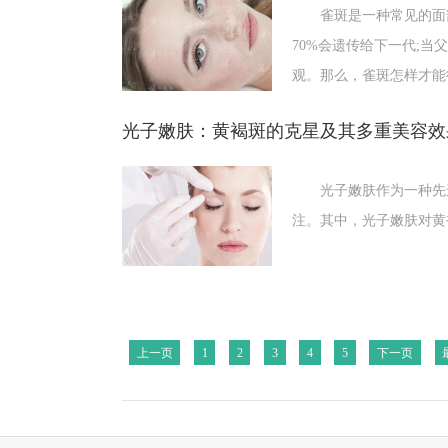
雀斑是一种常见的面部
70%会遗传给下一代;
观。那么，雀斑怎样才能
光子嫩肤：黄褐斑的克星及其多重美容效
光子嫩肤作为一种先进
注。其中，光子嫩肤对黄
上一页
1
2
3
4
5
下一页