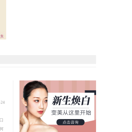
得到的部位产生大小约1至2nm的浅棕色斑点，其
颊，主要原因跟内分泌、女性荷尔蒙失调有关。
-24
闻长铨介绍由于表皮细胞层大面积受损，其自身修
口
何