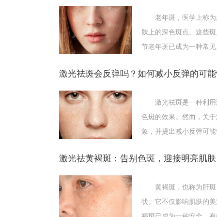
老年斑，医学上称为脂
肤上的深色斑点。这些斑
节老年斑已成为一种常见
激光祛斑会反弹吗？如何减小反弹的可能
激光祛斑是一种利用激
色斑的效果。然而，关于
术后护理
象，并提出减小反弹可能
1.术后将无菌纱布置于治疗区域，同时使用冰袋冰敷
激光祛黄褐斑：告别色斑，迎接明亮肌肤
2.保持治疗区域清洁干燥，在局部结痂之前不可
3.在治疗后半个月至半年时间，一定要做好防晒
黄褐斑，也称为肝斑，
4.术后皮肤需要补水。
状。它不仅影响肌肤的美
注意事项
褐斑已成为一种安全、有