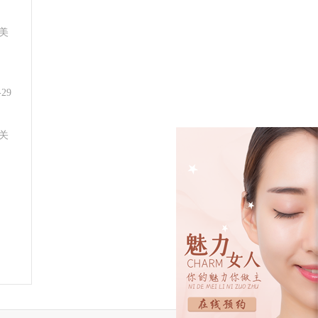
美
-29
关