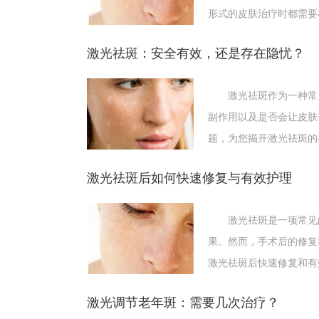
形式的皮肤治疗时都需要
2、皮肤干燥、干裂：
这种方式因为是对皮肤的表皮层做的处理，这时需
激光祛斑：安全有效，还是存在隐忧？
温养，造成皮肤紧绷起皱甚至干裂感染溃烂。同时加
3、皮肤变薄出现红血丝：
激光祛斑作为一种常见
刚才已经提到这种方法是先将皮肤的表皮细胞剥落
副作用以及是否会让皮肤
发红。这就是我们常见的红血丝。
题，为您揭开激光祛斑的
4、皮肤变得敏感：
因为皮肤变得薄脆，所以本不是敏感性肌肤，也有
激光祛斑后如何快速修复与有效护理
容易溃烂，甚至可致皮肤癌。
手术原理
激光祛斑是一项常见的
果。然而，手术后的修复
激光可以选择性地作用于不同的皮肤组织，只要采
激光祛斑后快速修复和有
颗粒吸收，产生极高的温度，使其迅速膨胀，形成微
激光调节老年斑：需要几次治疗？