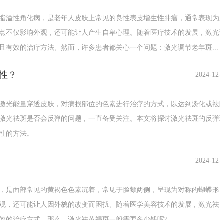
溢性角化病，是老年人皮肤上常见的良性表皮增生性肿瘤，通常表现为
点不仅影响外观，还可能让人产生自卑心理。随着医疗技术的发展，激光
且有效的治疗方法。然而，许多患者都关心一个问题：激光调节老年斑...
性？
2024-12
光能量穿透皮肤，对病损部位的色素进行治疗的方式，以达到淡化或祛
激光祛斑是否会反弹的问题，一直备受关注。本文将探讨激光祛斑的反弹
性的方法。
30～60分钟。
2024-12
碰水，以防感染。
。在室内也要涂抹适宜的防晒霜，室外要加强防晒。
是面部常见的黄褐色色素沉着，常见于脸颊两侧，呈现为对称的蝴蝶形
观，还可能让人因外貌的改变而困扰。随着医学美容技术的发展，激光祛
效的治疗方式。那么，激光祛黄褐斑一般需要多少钱呢?