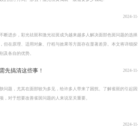
愈浅，修复吸收能力愈强，治疗次数愈少，治疗效果愈佳。
次左右，咖啡斑需1～3次，雀斑、老年斑大多一次即可。每次治疗间隔2
2024-11
痂皮。
失。
断进步，彩光祛斑和激光祛斑成为越来越多人解决面部色斑问题的选择
，但在原理、适用对象、疗程与效果等方面存在显著差异。本文将详细探
。
别及各自的优势。
业医生进行治疗，以保证安全性和有效性。
需先搞清这些事！
2024-11
问题，尤其在面部较为多见，给许多人带来了困扰。了解雀斑的引起因
项，对于想要改善雀斑问题的人来说至关重要。
2024-11