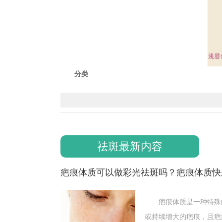
分类
雀斑
99%来自遗传，大约在5～6岁间形成，在蓝发的
大小、数目及色素深度在夏季加重，在冬季转好。
黄褐斑
祛斑最新内容
又称蝴蝶斑、肝斑，呈现淡褐色，呈片状，斑片大
祛斑危害
疤痕体质可以做彩光祛斑吗？疤痕体质快
1、加重黑色素的沉积：
快速祛斑法，虽然能起到快速祛斑的效果，但是在
疤痕体质是一种特殊的
复和防紫外线的功能受到影响，因此可能使病情加重
或持续增大的疤痕，且疤