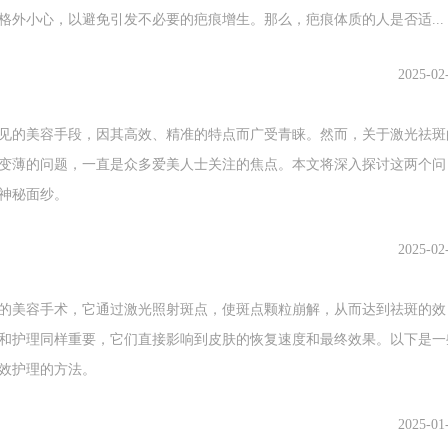
格外小心，以避免引发不必要的疤痕增生。那么，疤痕体质的人是否适...
要把角质层剥落，这样做的话，很容易造成当皮肤遇到冷环境时，皮肤
2025-02
速了皮肤的衰老进程。
的美容手段，因其高效、精准的特点而广受青睐。然而，关于激光祛斑
。这样皮肤当然会变的薄脆，那么毛细血管就会显示突出。当遇热和运
变薄的问题，一直是众多爱美人士关注的焦点。本文将深入探讨这两个问
神秘面纱。
可能变得敏感起来。这是因为当表皮细胞层被剥脱后，使血管扩张或破
2025-02
美容手术，它通过激光照射斑点，使斑点颗粒崩解，从而达到祛斑的效
和护理同样重要，它们直接影响到皮肤的恢复速度和最终效果。以下是一
用特定的光源就可以保证只对色斑产生作用，而不会影响到正常的皮肤
效护理的方法。
型爆破，产生汽化、粉碎成非常小的颗粒，然后被组织内的巨噬细胞吞噬
2025-01