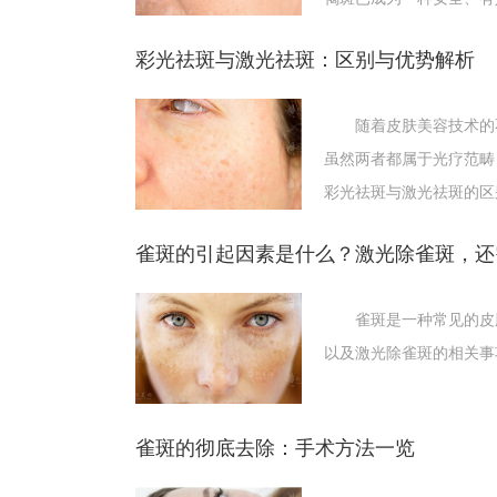
1.一般情况下，年龄愈小，皮肤愈薄，病灶相对
2.激光治疗色斑需多次进行治疗。黄褐斑一般需5
彩光祛斑与激光祛斑：区别与优势解析
3.痂皮脱落前不宜剧烈活动和化妆，勿强行撕掉
4.部分患者可出现色素沉着，多在数月内自行消
随着皮肤美容技术的不
5.治疗时医生和患者都要做好眼睛的防护。
虽然两者都属于光疗范畴
6.激光治疗色素病变不会对机体造成不可逆损伤
彩光祛斑与激光祛斑的区
7.尽可能到正规的专业医院，选择具有资质的专
雀斑的引起因素是什么？激光除雀斑，还
8.尽可能选在春、秋冬季进行治疗。
雀斑是一种常见的皮肤
以及激光除雀斑的相关事
雀斑的彻底去除：手术方法一览