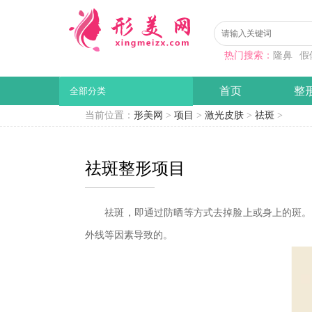
热门搜索：
隆鼻
假
首页
整
全部分类
当前位置：
形美网
>
项目
>
激光皮肤
>
祛斑
>
祛斑整形项目
祛斑，即通过防晒等方式去掉脸上或身上的斑。斑
外线等因素导致的。