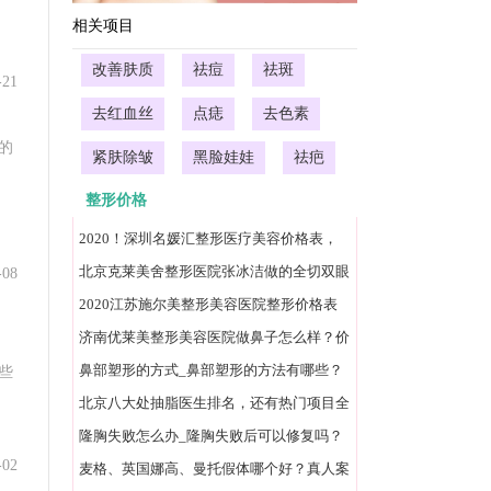
相关项目
水分流失，血管收缩，血流缓慢或瘀紫。皮肤失去
改善肤质
祛痘
祛斑
-21
去红血丝
点痣
去色素
的
紧肤除皱
黑脸娃娃
祛疤
动或情绪激动时，血管扩张，血流加速，故使面部
整形价格
2020！深圳名媛汇整形医疗美容价格表，
裂。由此产生了皮肤红疹瘙痒和脱屑，细菌感染者
外切去眼袋体验分享
北京克莱美舍整形医院张冰洁做的全切双眼
-08
皮半年的变化。
2020江苏施尔美整形美容医院整形价格表
官方发布
济南优莱美整形美容医院做鼻子怎么样？价
格表|医生简介一览
鼻部塑形的方式_鼻部塑形的方法有哪些？
些
组织。激光能量可在极短的时间内被病变中的色素
北京八大处抽脂医生排名，还有热门项目全
、清除。
新价格表参考对比
隆胸失败怎么办_隆胸失败后可以修复吗？
-02
麦格、英国娜高、曼托假体哪个好？真人案