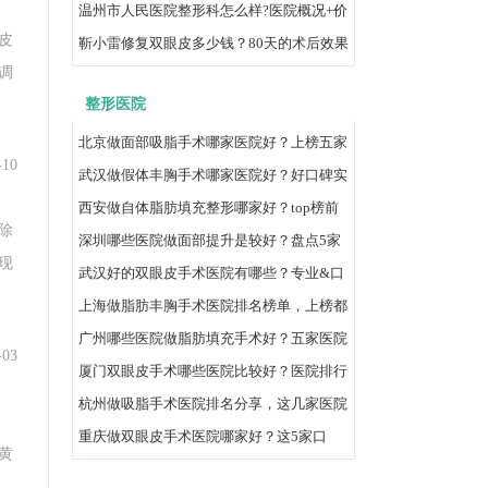
例效果对比！
温州市人民医院整形科怎么样?医院概况+价
皮
格表一览
靳小雷修复双眼皮多少钱？80天的术后效果
调
图分享展示！
整形医院
北京做面部吸脂手术哪家医院好？上榜五家
-10
医院全面对比
武汉做假体丰胸手术哪家医院好？好口碑实
力医院分享
西安做自体脂肪填充整形哪家好？top榜前
除
五名单汇总
深圳哪些医院做面部提升是较好？盘点5家
现
当地好口碑医院
武汉好的双眼皮手术医院有哪些？专业&口
碑排行榜在线分享
上海做脂肪丰胸手术医院排名榜单，上榜都
是当地口碑机构
广州哪些医院做脂肪填充手术好？五家医院
-03
榜上有名
厦门双眼皮手术哪些医院比较好？医院排行
榜一览，当地人力荐
杭州做吸脂手术医院排名分享，这几家医院
你一定听说过
重庆做双眼皮手术医院哪家好？这5家口
黄
碑、实力都高