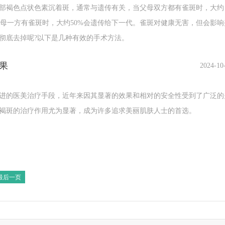
褐色点状色素沉着斑，通常与遗传有关，当父母双方都有雀斑时，大约
当父母一方有雀斑时，大约50%会遗传给下一代。雀斑对健康无害，但会影响
彻底去掉呢?以下是几种有效的手术方法。
果
2024-10
的医美治疗手段，近年来因其显著的效果和相对的安全性受到了广泛的
褐斑的治疗作用尤为显著，成为许多追求美丽肌肤人士的首选。
最后一页