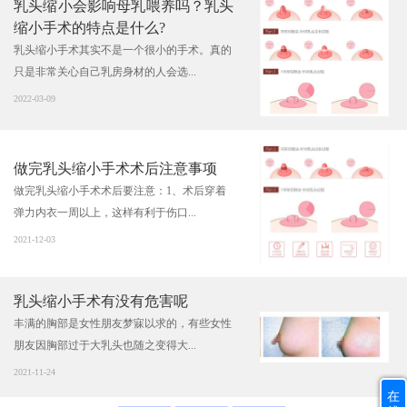
乳头缩小会影响母乳喂养吗？乳头
缩小手术的特点是什么?
乳头缩小手术其实不是一个很小的手术。真的
只是非常关心自己乳房身材的人会选...
2022-03-09
做完乳头缩小手术术后注意事项
做完乳头缩小手术术后要注意：1、术后穿着
弹力内衣一周以上，这样有利于伤口...
2021-12-03
乳头缩小手术有没有危害呢
丰满的胸部是女性朋友梦寐以求的，有些女性
朋友因胸部过于大乳头也随之变得大...
2021-11-24
在