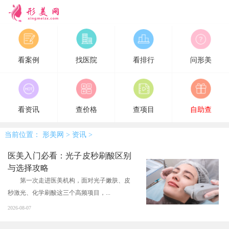
形美网
看案例
找医院
看排行
问形美
看资讯
查价格
查项目
自助查
当前位置：
形美网
>
资讯
>
医美入门必看：光子皮秒刷酸区别
与选择攻略
第一次走进医美机构，面对光子嫩肤、皮
秒激光、化学刷酸这三个高频项目，...
2026-08-07