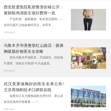
西安慈爱医院私密整形价格公开：
黄静陈鸿清医生项目费用一览
产后松弛、漏尿尴尬、私处形态困扰——
这些问题不少姐妹都经历过，却常常...
2026-08-07
乌鲁木齐华美整形红山路店：眼鼻
胸吸脂价格医生全攻略
想在乌鲁木齐做医美，又怕踩坑、怕价格
不透明、怕医生不靠谱?今天这篇直...
2026-08-07
武汉美莱做胸好的医生名单公布!
王洪周旭刚技术口碑双在线
如果你正在为隆胸选医生而纠结，那么这
条信息值得仔细看看——"...
2026-08-07