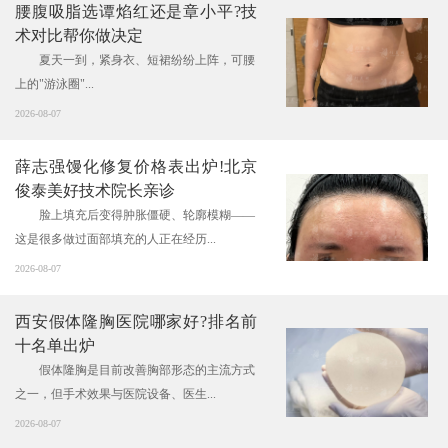
腰腹吸脂选谭焰红还是章小平?技
术对比帮你做决定
夏天一到，紧身衣、短裙纷纷上阵，可腰
上的"游泳圈"...
2026-08-07
薛志强馒化修复价格表出炉!北京
俊泰美好技术院长亲诊
脸上填充后变得肿胀僵硬、轮廓模糊——
这是很多做过面部填充的人正在经历...
2026-08-07
西安假体隆胸医院哪家好?排名前
十名单出炉
假体隆胸是目前改善胸部形态的主流方式
之一，但手术效果与医院设备、医生...
2026-08-07