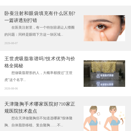
卧蚕注射和眼袋填充有什么区别?
一篇讲透别打错
在医美注射里，有一个特别容易让人懵圈
的问题：同样是眼睛下方这一块区域...
2026-08-07
王世虎吸脂靠谱吗?技术优势与价
格全揭秘
想做吸脂塑形的人，大概率都搜过"王世
虎"这个名字...
2026-08-06
天津隆胸手术哪家医院好?10家正
规医院技术盘点
想在天津做隆胸但不知道选哪家?假体隆
胸、自体脂肪移植、复合隆胸……不...