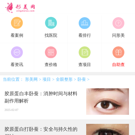
形美网
看案例
找医院
看排行
问形美
看资讯
查价格
查项目
自助查
当前位置：
形美网
>
项目
>
全眼整形
>
卧蚕
>
胶原蛋白丰卧蚕：消肿时间与材料
副作用解析
2025-02-07
胶原蛋白打卧蚕：安全与持久性的