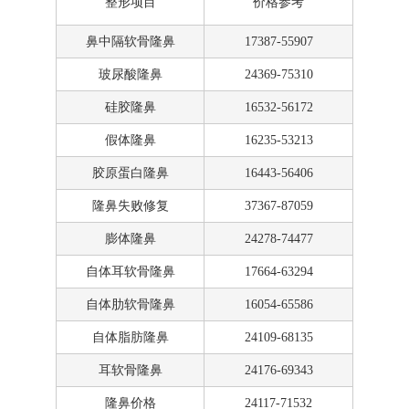
整形项目
价格参考
鼻中隔软骨隆鼻
17387-55907
玻尿酸隆鼻
24369-75310
硅胶隆鼻
16532-56172
假体隆鼻
16235-53213
胶原蛋白隆鼻
16443-56406
隆鼻失败修复
37367-87059
膨体隆鼻
24278-74477
自体
耳软骨隆鼻
17664-63294
自体肋软骨隆鼻
16054-65586
自体脂肪隆鼻
24109-68135
耳软骨隆鼻
24176-69343
隆鼻价格
24117-71532