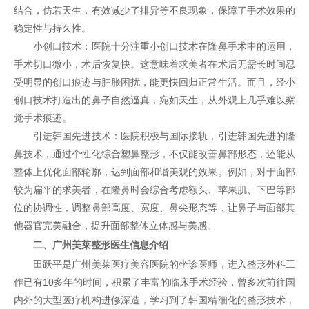
结合，仿若天生，有效减少了排异等不良现象，保障了手术效果的
稳定性与持久性。
小创口技术：医院十分注重小创口技术在隆鼻手术中的运用，
手术切口微小，术后恢复快。这意味着求美者在术后无需长时间忍
受明显的创口痕迹与肿胀困扰，能更快回归正常生活。而且，经小
创口技术打造出的鼻子自然逼真，宛如天生，从外观上几乎难以察
觉手术痕迹。
引进韩国先进技术：医院积极与国际接轨，引进韩国先进的隆
鼻技术，通过个性化综合塑鼻整形，不仅能改善鼻部形态，还能从
整体上优化面部轮廓，达到面部和谐美观的效果。例如，对于面部
较为扁平的求美者，在隆鼻时会综合考虑额头、苹果肌、下巴等部
位的协调性，调整鼻部高度、宽度、鼻尖形态等，让鼻子与面部其
他器官完美融合，提升面部整体立体感与美感。
二、广州美莱整形医生信息介绍
田跃平是广州美莱医疗美容医院的坐诊医师，进入整形外科工
作已有10多年的时间，积累了丰富的临床手术经验，曾多次前往国
内外的大型医疗机构进修深造，学习到了韩国精细化的整形技术，