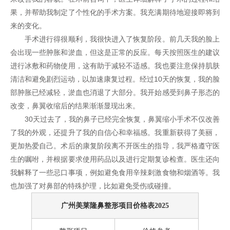
果，并帮助我制定了个性化的手术方案。我充满期待地迎接即将到
来的变化。
手术进行得很顺利，我很快进入了恢复阶段。前几天我的脸上
会出现一些肿胀和淤血，但这是正常的反应。每天按照医生的建议
进行冰敷和药物使用，这有助于减轻不适感。我也要注意保持肌肤
清洁和避免剧烈运动，以加速康复过程。经过10天的恢复，我的脸
部肿胀已经减轻，淤血也消退了大部分。我开始感受到鼻子形态的
改变，鼻翼收缩后的结果渐渐显现出来。
30天过去了，我的鼻子已经完全恢复，鼻翼缩小手术不仅改善
了我的外观，还提升了我的自信心和幸福感。我重新获得了美丽，
更加热爱自己。术后的康复阶段离不开医生的指导，我严格遵守医
生的嘱咐，并根据要求使用药品以及进行定期复诊检查。医生还向
我解释了一些忌口事项，例如避免食用辛辣刺激食物和烟酒等。我
也加强了对鼻部的特殊护理，比如避免受伤或碰撞。
广州
美莱
隆鼻整形项目价格表2025