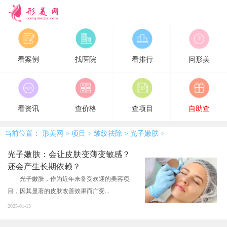
形美网
看案例
找医院
看排行
问形美
看资讯
查价格
查项目
自助查
当前位置：
形美网
>
项目
>
皱纹祛除
>
光子嫩肤
>
光子嫩肤：会让皮肤变薄变敏感？
还会产生长期依赖？
光子嫩肤，作为近年来备受欢迎的美容项
目，因其显著的皮肤改善效果而广受...
2025-01-15