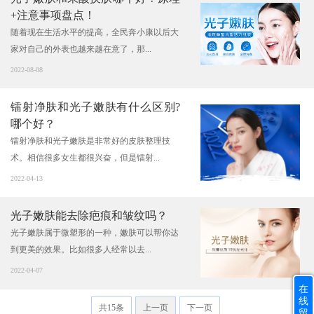
+注意事项盘点！
随着现在生活水平的提高，全民奔小康以后大
家对自己的外表也越来越在意了，那...
2022-08-08
镭射净肤和光子嫩肤有什么区别?
哪个好？
镭射净肤和光子嫩肤是非常好的皮肤整理技
术。相信很多女生都很兴奋，但是镭射...
2022-04-13
光子嫩肤能去除疤痕和皱纹吗？
光子嫩肤属于微塑形的一种，嫩肤可以帮你达
到更美的效果。比如很多人经常以去...
2022-04-07
在
线
共15条
上一页
下一页
留