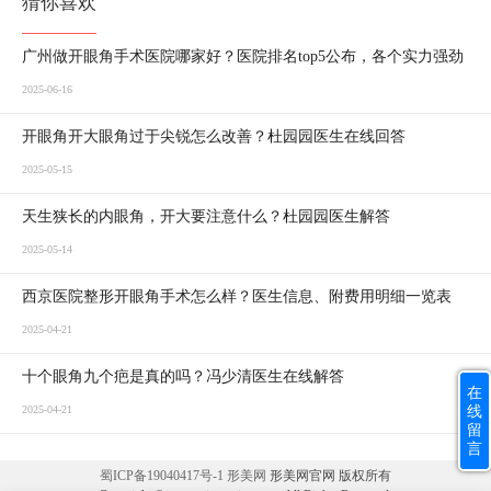
猜你喜欢
广州做开眼角手术医院哪家好？医院排名top5公布，各个实力强劲
2025-06-16
开眼角开大眼角过于尖锐怎么改善？杜园园医生在线回答
2025-05-15
天生狭长的内眼角，开大要注意什么？杜园园医生解答
2025-05-14
西京医院整形开眼角手术怎么样？医生信息、附费用明细一览表
2025-04-21
十个眼角九个疤是真的吗？冯少清医生在线解答
在
线
2025-04-21
留
言
蜀ICP备19040417号-1
形美网
形美网官网 版权所有