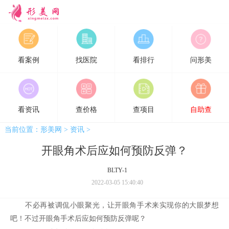
形美网
看案例
找医院
看排行
问形美
看资讯
查价格
查项目
自助查
当前位置：
形美网
>
资讯
>
开眼角术后应如何预防反弹？
BLTY-1
2022-03-05 15:40:40
不必再被调侃小眼聚光，让
开眼角
手术来实现你的大眼梦想
吧！不过开眼角手术后应如何预防反弹呢？