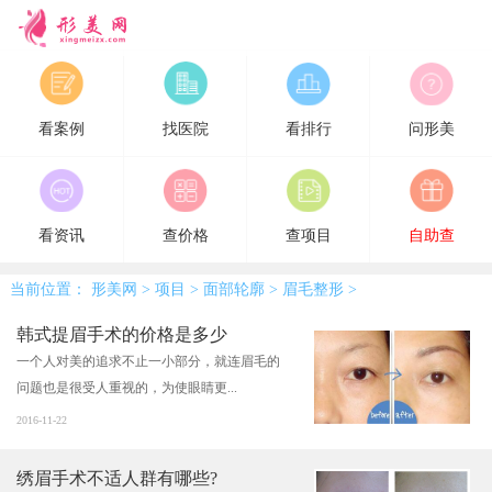
形美网
看案例
找医院
看排行
问形美
看资讯
查价格
查项目
自助查
当前位置：
形美网
>
项目
>
面部轮廓
>
眉毛整形
>
韩式提眉手术的价格是多少
一个人对美的追求不止一小部分，就连眉毛的
问题也是很受人重视的，为使眼睛更...
2016-11-22
绣眉手术不适人群有哪些?