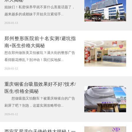
姐妹们！私密保养早就不算什么害羞话题了，
越来越多的成都妹子开始关注紧缩手...
2026-01-13
郑州整形医院前十名实测!避坑指
南+医生价格大揭秘
想在郑州做医美又怕被坑？满大街的整形广告
看得眼花缭乱？别冲动！我们实地探...
2026-01-12
重庆铜雀台吸脂效果好不好?技术/
医生/价格全揭秘
想做吸脂又怕翻车？被重庆铜雀台的广告
刷屏了吧？别急，这篇实测攻略帮你...
2026-01-12
西安艺星濡白天使价格大揭秘！一