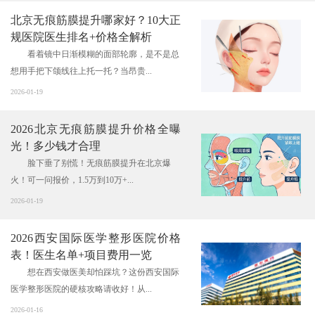
北京无痕筋膜提升哪家好？10大正
规医院医生排名+价格全解析
看着镜中日渐模糊的面部轮廓，是不是总
想用手把下颌线往上托一托？当昂贵...
2026-01-19
2026北京无痕筋膜提升价格全曝
光！多少钱才合理
脸下垂了别慌！无痕筋膜提升在北京爆
火！可一问报价，1.5万到10万+...
2026-01-19
2026西安国际医学整形医院价格
表！医生名单+项目费用一览
想在西安做医美却怕踩坑？这份西安国际
医学整形医院的硬核攻略请收好！从...
2026-01-16