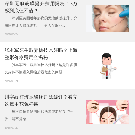
深圳无痕筋膜提升费用揭秘：3万
起到底值不值？
深圳医美圈近年热议的无痕筋膜提升，价
格跨度让人眼花缭乱——有人全脸花...
2026-01-22
张本军医生取异物技术好吗？上海
整形价格费用全揭秘
张本军医生取异物技术好吗？这是许多朋
友身体不慎进入异物后最焦虑的问题...
2026-01-21
川字纹打玻尿酸还是除皱针？看完
这篇不花冤枉钱
每次自拍看到眉间那两道显老的"川"字
纹，是不是总...
2026-01-20