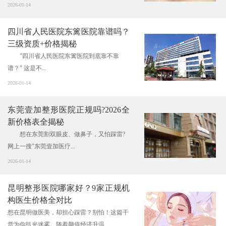
2026-01-14
四川省人民医院东篱医院靠谱吗？
三级资质+价格揭秘
"四川省人民医院东篱医院到底靠不靠
谱？" 这是不...
2026-01-14
东莞壹加整形医院正规吗?2026全
新价格表全揭秘
想在东莞割双眼皮、做鼻子，又怕踩雷?
网上一搜"东莞壹加医疗...
2026-01-14
昆明整形医院哪家好？9家正规机
构医生价格全对比
想在昆明做医美，却担心踩雷？别怕！这篇干
货为你扒光迷雾。随着颜值经济升温...