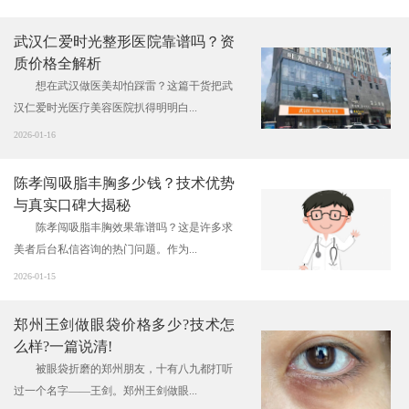
武汉仁爱时光整形医院靠谱吗？资
质价格全解析
想在武汉做医美却怕踩雷？这篇干货把武
汉仁爱时光医疗美容医院扒得明明白...
2026-01-16
陈孝闯吸脂丰胸多少钱？技术优势
与真实口碑大揭秘
陈孝闯吸脂丰胸效果靠谱吗？这是许多求
美者后台私信咨询的热门问题。作为...
2026-01-15
郑州王剑做眼袋价格多少?技术怎
么样?一篇说清!
被眼袋折磨的郑州朋友，十有八九都打听
过一个名字——王剑。郑州王剑做眼...