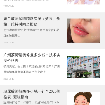
2026-01-14
娇兰玻尿酸嘟嘟唇实测：效果、价
格、维持时间全揭秘
想打嘟嘟唇又怕变"香肠嘴"？娇兰这个贵妇品
牌的玻尿酸...
2026-01-14
广州荔湾清奥修复多少钱？技术实
测价格表
​被奥美定、生长因子坑过的姐妹看过来！广州
荔湾清奥修复靠不靠谱？那个吹上...
2026-01-13
玻尿酸溶解酶多少钱一针？2026价
格表+避坑指南
玻尿酸打多了、打歪了、变成"馒化脸"了？别