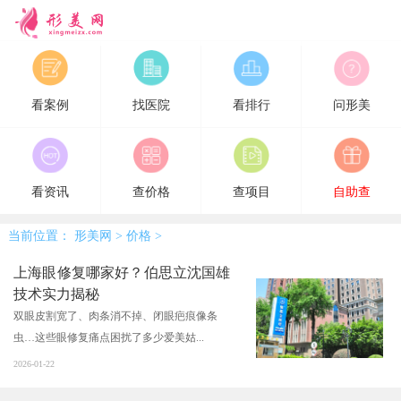
形美网
看案例
找医院
看排行
问形美
看资讯
查价格
查项目
自助查
当前位置：
形美网
>
价格
>
上海眼修复哪家好？伯思立沈国雄
技术实力揭秘
双眼皮割宽了、肉条消不掉、闭眼疤痕像条
虫…这些眼修复痛点困扰了多少爱美姑...
2026-01-22