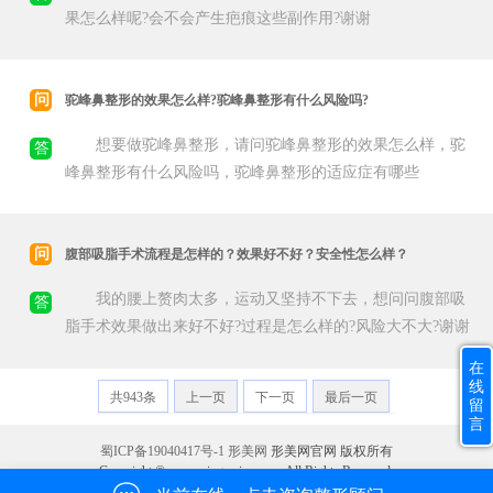
果怎么样呢?会不会产生疤痕这些副作用?谢谢
问
驼峰鼻整形的效果怎么样?驼峰鼻整形有什么风险吗?
想要做驼峰鼻整形，请问驼峰鼻整形的效果怎么样，驼
答
峰鼻整形有什么风险吗，驼峰鼻整形的适应症有哪些
问
腹部吸脂手术流程是怎样的？效果好不好？安全性怎么样？
我的腰上赘肉太多，运动又坚持不下去，想问问腹部吸
答
脂手术效果做出来好不好?过程是怎么样的?风险大不大?谢谢
在
线
共943条
上一页
下一页
最后一页
留
言
蜀ICP备19040417号-1
形美网
形美网官网 版权所有
Copyright © www.xingmeizx.com. All Rights Reserved.