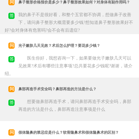
问
鼻子整形价格报价是多少？鼻子整形效果如何？对身体有副作用吗？
我的鼻子不是很好看，和整个五官都不协调，想做鼻子改善
答
下，请问鼻子整形大概需要多少钱?想知道鼻子整形效果好不
好?会对身体有危害吗?会不会有后遗症?
问
光子嫩肤几天见效？术后怎么护理？要花多少钱？
医生你好，我想咨询一下，如果要做光子嫩肤几天可以
答
见效果?术后有哪些注意事项?总共要花多少钱呢?谢谢，请介
绍。
问
鼻部再造手术安全吗？鼻部再造的方法是什么？
想要做鼻部再造手术，请问鼻部再造手术安全吗，鼻部
答
再造的方法是什么，鼻部再造注意事项是什么
问
假体隆鼻的禁忌症是什么？软骨隆鼻术和假体隆鼻术的区别？