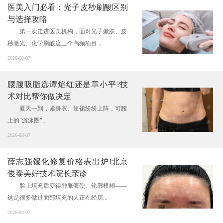
医美入门必看：光子皮秒刷酸区别
与选择攻略
第一次走进医美机构，面对光子嫩肤、皮
秒激光、化学刷酸这三个高频项目，...
2026-08-07
腰腹吸脂选谭焰红还是章小平?技
术对比帮你做决定
夏天一到，紧身衣、短裙纷纷上阵，可腰
上的"游泳圈"...
2026-08-07
薛志强馒化修复价格表出炉!北京
俊泰美好技术院长亲诊
脸上填充后变得肿胀僵硬、轮廓模糊——
这是很多做过面部填充的人正在经历...
2026-08-07