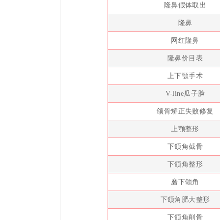
隆鼻假体取出
隆鼻
网红隆鼻
隆鼻价目表
上下颚手术
V-line瓜子脸
颌骨矫正失败修复
上颚整形
下颌角截骨
下颌角整形
磨下颌角
下颌角肥大整形
下颌角削骨