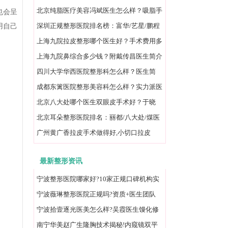
碑并存医院一览
北京纯脂医疗美容冯斌医生怎么样？吸脂手
也会呈
用自己
术价格：20000元起/单部位
深圳正规整形医院排名榜：富华/艺星/鹏程
等口碑技术好！
上海九院拉皮整形哪个医生好？手术费用多
少?价格，口碑一览
上海九院鼻综合多少钱？附戴传昌医生简介
+预约攻略及价格
四川大学华西医院整形科怎么样？医生简
介/价目表值得一看
成都东篱医院整形美容科怎么样？实力派医
院,附地址/价格表
北京八大处哪个医生双眼皮手术好？于晓
波/王太玲技术都不错
北京耳朵整形医院排名：丽都/八大处/煤医
等榜上有名
广州黄广香拉皮手术做得好,小切口拉皮
30000元起改善下垂
最新整形资讯
宁波整形医院哪家好?10家正规口碑机构实
力排名榜速看!
宁波薇琳整形医院正规吗?资质+医生团队
+口碑实测全解析
宁波拾壹逐光医美怎么样?吴霞医生馒化修
复价格实测揭秘
南宁华美赵广生隆胸技术揭秘!内窥镜双平