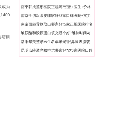
仅成为
面+亲民价格实测
南宁韩成整形医院正规吗?资质+医生+价格
400
实地探访揭秘!
南京全切双眼皮哪家好?8家口碑医院+实力
。
医生名单速收藏!
南京面部异物取出哪家好?5家正规医院排名
榜整友力荐!
玻尿酸和胶原蛋白填充哪个好?维持时间与
要培训
效果全方位对比!
洛阳华美整形医生名单曝光!眼鼻胸吸脂该
找谁一次说清
昆明点阵激光祛痘坑哪家好?这6家医院口碑
爆棚附价格表!