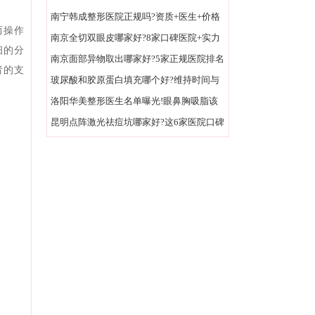
面+亲民价格实测
南宁韩成整形医院正规吗?资质+医生+价格
而操作
实地探访揭秘!
南京全切双眼皮哪家好?8家口碑医院+实力
细的分
医生名单速收藏!
南京面部异物取出哪家好?5家正规医院排名
者的支
榜整友力荐!
玻尿酸和胶原蛋白填充哪个好?维持时间与
效果全方位对比!
洛阳华美整形医生名单曝光!眼鼻胸吸脂该
找谁一次说清
昆明点阵激光祛痘坑哪家好?这6家医院口碑
爆棚附价格表!