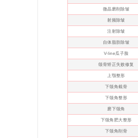
微晶磨削除皱
射频除皱
注射除皱
自体脂肪除皱
V-line瓜子脸
颌骨矫正失败修复
上颚整形
下颌角截骨
下颌角整形
磨下颌角
下颌角肥大整形
下颌角削骨