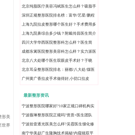
碑并存医院一览
北京纯脂医疗美容冯斌医生怎么样？吸脂手
术价格：20000元起/单部位
深圳正规整形医院排名榜：富华/艺星/鹏程
等口碑技术好！
上海九院拉皮整形哪个医生好？手术费用多
少?价格，口碑一览
上海九院鼻综合多少钱？附戴传昌医生简介
+预约攻略及价格
四川大学华西医院整形科怎么样？医生简
介/价目表值得一看
成都东篱医院整形美容科怎么样？实力派医
院,附地址/价格表
北京八大处哪个医生双眼皮手术好？于晓
波/王太玲技术都不错
北京耳朵整形医院排名：丽都/八大处/煤医
等榜上有名
广州黄广香拉皮手术做得好,小切口拉皮
30000元起改善下垂
最新整形资讯
宁波整形医院哪家好?10家正规口碑机构实
力排名榜速看!
宁波薇琳整形医院正规吗?资质+医生团队
整形美
+口碑实测全解析
宁波拾壹逐光医美怎么样?吴霞医生馒化修
至世界
复价格实测揭秘
南宁华美赵广生隆胸技术揭秘!内窥镜双平