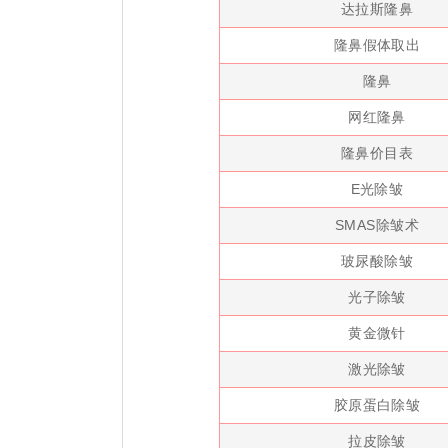
达拉斯隆鼻
隆鼻假体取出
隆鼻
网红隆鼻
隆鼻价目表
E光除皱
SMAS除皱术
玻尿酸除皱
光子除皱
黄金微针
激光除皱
胶原蛋白除皱
拉皮除皱