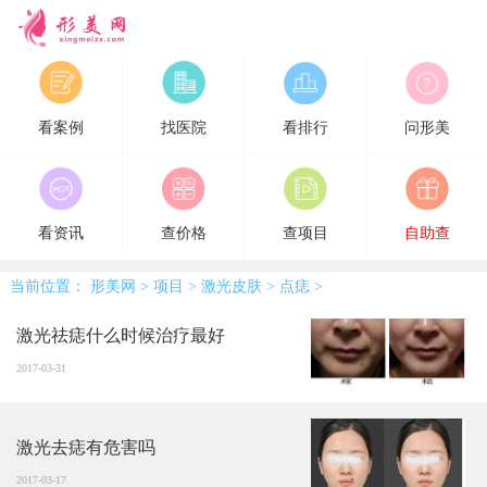
形美网
看案例
找医院
看排行
问形美
看资讯
查价格
查项目
自助查
当前位置：
形美网
>
项目
>
激光皮肤
>
点痣
>
激光祛痣什么时候治疗最好
2017-03-31
激光去痣有危害吗
2017-03-17