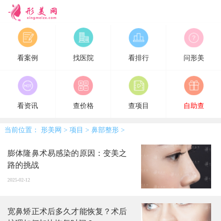
形美网
看案例
找医院
看排行
问形美
看资讯
查价格
查项目
自助查
当前位置：
形美网
>
项目
>
鼻部整形
>
膨体隆鼻术易感染的原因：变美之
路的挑战
2025-02-12
宽鼻矫正术后多久才能恢复？术后