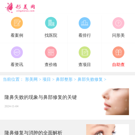
形美网
看案例
找医院
看排行
问形美
看资讯
查价格
查项目
自助查
当前位置：
形美网
>
项目
>
鼻部整形
>
鼻部失败修复
>
隆鼻失败的现象与鼻部修复的关键
2024-11-04
隆鼻修复与消肿的全面解析