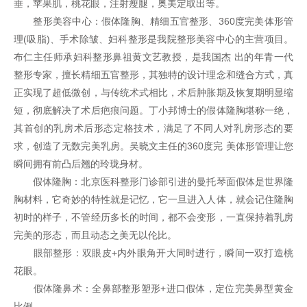
垂，苹果肌，桃花眼，注射瘦腿，奥美定取出等。
整形美容中心：假体隆胸、精细五官整形、360度完美体形管
理(吸脂)、手术除皱、妇科整形是我院整形美容中心的主营项目。
布仁主任师承妇科整形鼻祖黄文艺教授，是我国杰 出的年青一代
整形专家，擅长精细五官整形，其独特的设计理念和缝合方式，真
正实现了超低微创，与传统术式相比，术后肿胀期及恢复期明显缩
短，彻底解决了术后疤痕问题。丁小邦博士的假体隆胸堪称一绝，
其首创的乳房术后形态定格技术，满足了不同人对乳房形态的要
求，创造了无数完美乳房。吴晓文主任的360度完 美体形管理让您
瞬间拥有前凸后翘的玲珑身材。
假体隆胸：北京医科整形门诊部引进的曼托琴面假体是世界隆
胸材料，它奇妙的特性就是记忆，它一旦进入人体，就会记住隆胸
初时的样子，不管经历多长的时间，都不会变形，一直保持着乳房
完美的形态，而且动态之美无以伦比。
眼部整形
：
双眼皮
+内外眼角开大同时进行，瞬间一双打造桃
花眼。
假体隆鼻术：全鼻部整形塑形+进口假体，定位完美鼻型黄金
比例。