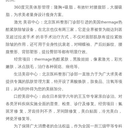
360度完美体形管理：隆胸+吸脂，有效针对腰腹部，大腿吸
脂，为求美者量身设计瘦身方案。
激光 美容中心：北京医科整形门诊部引进的美国thermage热
酷紧肤除皱设备，在北京也仅有两三家，它是业界被誉为能达到甚
至超过拉皮手术 的非手术治疗方式，不仅对面部肌肤有提拉紧致
除皱的作用，还可用于全身性抗衰老，对蝴蝶袖、产后妊娠纹、腰
腹整形、背部塑形，提拉臀部等都有明显疗效。
经营项目：thermage热酷紧肤，黑脸娃娃，像素激光，彩光
嫩肤，冰点脱毛，治疗各种斑痣、痤疮等。
生活美容中心：北京医科整形门诊部一直致力于为广大求美者
提供专属的肌肤管理方案，特开设了果酸焕肤，肽食品、注氧等项
目，从内到外得为您的美丽加分。
口腔美容中心：由在日本留学六年的王玉华专家亲自诊治。对
各类牙科疾病实施全面的普查、检查、诊疗及修复。经营项目：氟
斑牙修 复，牙齿排列不齐，牙间隙修复，美白贴面，冷光美白，
烤瓷牙修复等。
为了保障广大消费者的合法权益，作为全国一所三级甲等专科