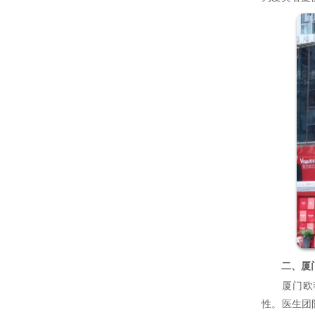
二、厦
厦门欧菲
性。医生团