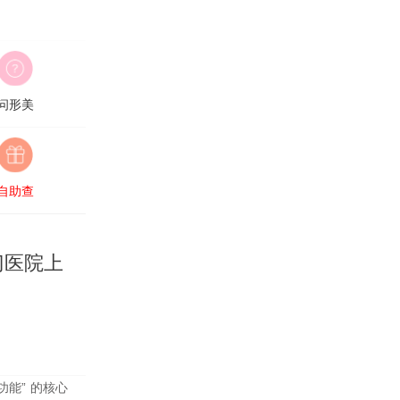
问形美
自助查
门医院上
能” 的核心