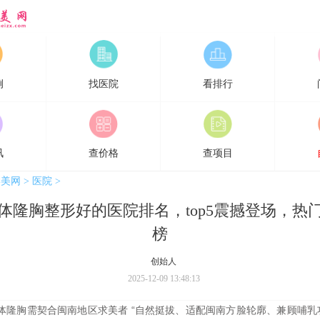
网
例
找医院
看排行
讯
查价格
查项目
形美网
>
医院
>
体隆胸整形好的医院排名，top5震撼登场，热
榜
创始人
2025-12-09 13:48:13
体隆胸
需契合闽南地区求美者 “自然挺拔、适配闽南方脸轮廓、兼顾哺乳功