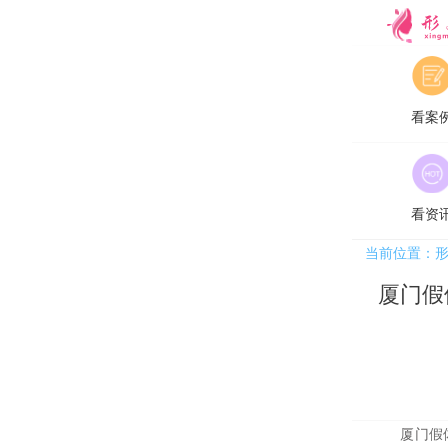
形美
看案
看资
当前位置：
厦门假
厦门
假