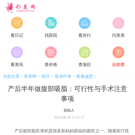
形美网
看日记
找医院
看排行
问形美
看资讯
查价格
查项目
自助查
当前位置：
形美网
>
项目
>
瘦身纤体
>
吸脂减肥
>
产后半年做腹部吸脂：可行性与手术注意
事项
创始人
2024-08-30 11:41:37
产后腹部脂肪堆积是很多新妈妈面临的困扰之一。随着医疗技