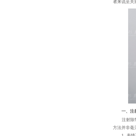
者来说至关
一、注射
注射除皱，
方法并非毫
1. 表情