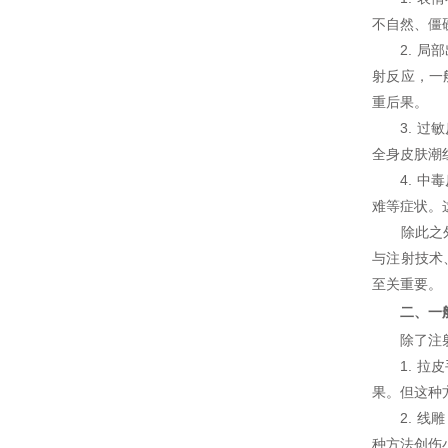
不自然、僵
2. 局部
射反应，一
重后果。
3. 过敏
全身皮肤潮
4. 中毒
难等症状。
除此之外，
与注射技术
至关重要。
二、一般
除了注射除
1. 拉皮
果。但这种
2. 线雕
种方法创伤