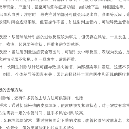
硬等现象。严重时，甚至可能影响正常功能，如眼睑下垂、睁眼困难等。
出血和血肿：注射时，最先注射的部分可能会出现出血、淤血等反应，
般随时间会逐渐消散。但若操作不当，如注射到血管内，可能导致血管
反应：尽管除皱针引起的过敏反应较为罕见，但仍存在风险。一旦发生
红、瘙痒、起风团等症状，严重者需立即就医。
反应：当注射剂量远超安全范围时，可能引发中毒反应，表现为发热、
这种情况虽不常见，但一旦发生，后果严重。
长期注射除皱针还可能导致肌肉萎缩、局部感染等并发症。这些不
、剂量、个体差异等因素有关，因此选择经验丰富的医生和正规的医疗
的去皱方法
皱，还有许多其他去皱方法可供选择，包括：
手术：通过切除松弛的皮肤组织，使皮肤恢复紧致状态，对于皱纹有非
方法需要一定的恢复时间，且手术风险相对较高。
：又称埋线除皱术，通过提拉固定下垂的皮肤，改善轻微的皮肤衰老、
小，恢复快，但效果可能不如拉皮手术持久。