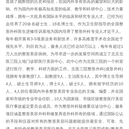
造就了她辉煌的历史和现在，在国内外享有崇高的威望和巨大的影
响。作为国内外有极高知名度的临床、教学和科研中心，技术力量
雄厚，拥有一大批具有国际水平的临床和研究专业人才。已经为社
会培养了20余名硕士生，18名博士生。作为卫生部指导的全国整
形外科医生进修培训基地为国内培养了整形外科专业人才近千人。
每年都开展有3-5项新业务和新技术，许多高难度手术在全国处于
领先水平。到目前为止，服务人次已经达50万以上，每年有超过1
万人次的整形美容病例。为寻求进一步的发展空间而成立了北京北
医三院上地门诊部医疗美容中心。此中心作为北医三院的一个科室
进行医疗、教学、科研方面的工作。北医三院整形外科(成形外科)
现拥有专家教授7人，副教授9人，主治医生4人，其中博士生导师
4人，硕士生导师9人，博士6人，硕士5人。拥有留学经历的10
人，4人担任着国内外各整形美容专业杂志的主编、编委，并在国
家和市级的专业学会任职，10人为国家级、市级区级整形医疗美容
医疗事故鉴定委员会成员。作为整形外科疑难重症诊治中心，服务
项目涵盖整形美容外科和修复再造外科所有的领域，通过国际公认
的手段和仪器对所有的整形美容问题都能提供最安全、可靠、先
进、有特色的整形美容医疗服务。北京大学第三医院成形(整形美