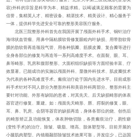
容)外科的宗旨是科学为本、精益求精。以竭诚满足顾客的需要为
信誉，集精英人才、精密设备、精湛技术、精美设计、精心服务于
一体，提供科学先进安全可靠的整形美容医疗服务。
北医三院整形外科首先在我国开展了颅面外科手术、铜针治疗
海绵状血管瘤、用鼻中隔粘膜软骨修复眼睑内叶缺损、用带肋软骨
膜的肋软骨再造颈段气管、用各种肌瓣、筋膜皮瓣、复合瓣等进行
全身各部位的修复与再造等一系列高难度手术。在面裂、眼、耳、
鼻等畸形、乳房和腹部整形、大面积组织缺损等方面经验丰富、疗
效显著。已能成功的实施以颅面外科、显微外科技术、肌皮瓣技术
为代表的各种高难度手术。瘢痕治疗处于国内先进水平。目前成形
科手术针对不同人群分为整形外科和美容外科两部分。整形外科主
要针对功能、外形有缺陷的患者，对其先天、后天缺损畸形的体表
器官进行修复、重建。如：颅面先天畸形、唇、腭裂的修复，眼、
耳、鼻、乳房、会阴等器官的缺损再造，身体各部位的烧、创伤后
的畸形矫正及功能恢复，体表肿物切除，各类瘢痕治疗，易性癖
(变性手术)的治疗。除皱、吸脂、增高、肢体塑型等。目前开展的
小腿肌肉塑型、内镜额颞部除皱技术效果可靠，并发症少，已达国