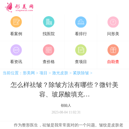
形美网
看案例
找医院
看排行
问形美
看资讯
查价格
查项目
自助查
当前位置：
形美网
>
项目
>
激光皮肤
>
紧肤除皱
>
怎么样祛皱？除皱方法有哪些？微针美
容、玻尿酸填充…
创始人
2023-08-04 11:02:31
作为整形医生，祛皱是我常常面对的一个问题。皱纹是皮肤老